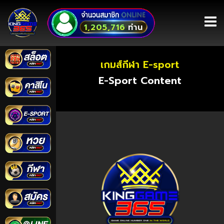
1,205,716
ท่าน
หน้าหลัก
เกมส์กีฬา E-sport
E-Sport Content
สมัครสมาชิก
โปรโมชั่น
กิจกรรม
เข้าสู่ระบบ