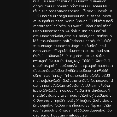
ที่มีคนนิยมเล่นมากที่สุดในตอนนี้ เรียกว่าเป็นสิ่งหนึ่งที่
ดึงดูดนักพนันหน้าใหม่เข้ามาทำการพนันบนโลกออนไลน์ใน
เว็บที่เรียกได้ว่าสุดยอดที่สุดในตอนนี้ก็ได้จัดให้มีการทำโปร
โมชั่นมากมาย มีมาตรฐานและระบบที่ทันสมัยรองรับการใช้
งานคนทุกชั้นชนจริงๆ เพราะที่นี้ฝาก-ถอนไม่มีขั้นต่ำสมัครก็
ง่ายสามารถสมัครได้ด้วยตนเองฟรีไม่มีค่าสมัครอะไรทั้งสิ้น
มีเเอดมินบริการตลอด 24 ชั่วโมง ฝาก-ถอน ออโต้มี
ความปลอดภัยทั้งข้อมูลการเงินเเละข้อมูลสวนตัวทั้งหมด
ได้รับการปกป้องจากเทคโนโลยีความปลอดภัยซึ่งมั่นใจได้
ว่าเงินของคุณจะปลอดภัยเมื่อคุณเล่นเว็บที่ดีมั่นคงมี
หลากหลายเกมส์ให้คุณได้เล่นมากกว่า 2000 เกมส์ รวม
ทั้งยังมีแอดมินคอยให้บริการลูกค้าตลอด 24 ชั่วโมง
เพราะลูกค้ายิ่งเยอะ ยิ่งต้องดูแลลูกค้าให้ดีเป็นพิเศษจึงมี
ฝ่ายบริการลูกค้าที่คอยช่วยเหลือ และดูแลลูกค้าตลอดเวลา
ด้วยเเอดมินระดับมืออาชีพที่มีความเชี่ยวชาญ เพื่อให้คำ
ปรึกษา ตอบคำถามลูกค้าท่านสามารถไว้วางใจได้ว่าจะไม่มี
การโกงผู้เล่นหรือนักเดิมพันสามารถมั่นใจกับเกมของเราได้
นอกจากความมั่นใจในการเดิมพันเเล้วไม่ว่าจะเเทงฝั่งไหน
ไม่ว่าจะได้หรือเสีย ทางระบบจะคืนเงิน 8% สำหรับยอดที่
ท่านได้เดิมพันลงไป เพราะทางเราเข้าใจท่านผู้เล่นเป็นอย่าง
ดี จึงพยายามทำทุกวิถีทางเพื่อให้ท่านผู้เล่นเดิมพันได้อย่าง
มีความสุขที่สุดกับเว็บบาคาร่าที่คนเล่นเยอะที่สุดเเละเข้าถึง
เยอะที่สุดของไทย Kinggame365เว็บพนันออนไลน์ เว็บ
ตรง อันดับ 1 ของโลก คาสิโนออนไลน์