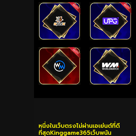
หนึ่งในเว็บตรงไม่ผ่านเอเย่นต์ที่ดี
ที่สุดKinggame365เว็บพนัน