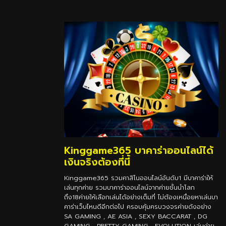
Kinggame365 บาคาร่าออนไลน์ได้
เงินจริงต้องที่นี้
Kinggame365 รวมคาสิโนออนไลน์อันดับ1 มีบาคาร่าให้
เล่นทุกค่าย รวมบาคาร่าออนไลน์จากค่ายชั้นนำโลก
ถึง18ค่ายให้เลือกเล่นได้อย่างเต็มที่ ไม่ต้องเหนื่อยหาเล่นบา
คาร่าเว็บไหนดีอีกต่อไป ครอบคุ้มครบวงจรค่ายดังอย่าง
SA GAMING , AE ASIA , SEXY BACCARAT , DG
GAMING , PRETTY GAMING , EVOLUTION เล่นง่าย